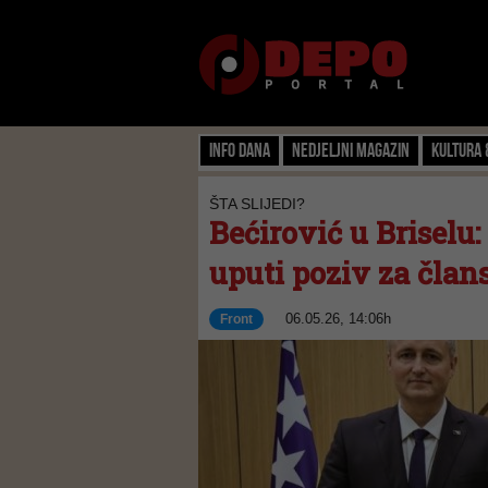
Info dana
Nedjeljni magazin
Kultura 
ŠTA SLIJEDI?
Bećirović u Briselu:
uputi poziv za čla
06.05.26, 14:06h
Front