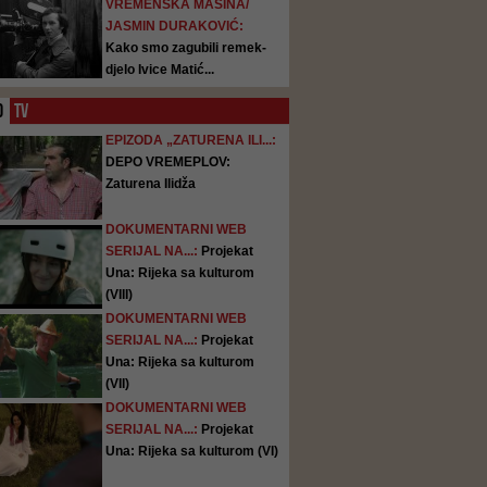
VREMENSKA MAŠINA/
JASMIN DURAKOVIĆ:
Kako smo zagubili remek-
djelo Ivice Matić...
O
TV
EPIZODA „ZATURENA ILI...:
DEPO VREMEPLOV:
Zaturena Ilidža
DOKUMENTARNI WEB
SERIJAL NA...:
Projekat
Una: Rijeka sa kulturom
(VIII)
DOKUMENTARNI WEB
SERIJAL NA...:
Projekat
Una: Rijeka sa kulturom
(VII)
DOKUMENTARNI WEB
SERIJAL NA...:
Projekat
Una: Rijeka sa kulturom (VI)