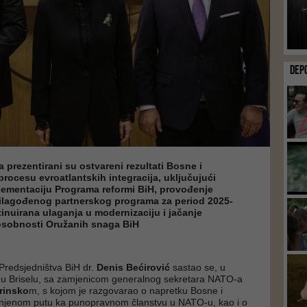
DEP
prezentirani su ostvareni rezultati Bosne i
rocesu evroatlantskih integracija, uključujući
plementaciju Programa reformi BiH, provođenje
rilagođenog partnerskog programa za period 2025-
tinuirana ulaganja u modernizaciju i jačanje
osobnosti Oružanih snaga BiH
Predsjedništva BiH dr.
Denis Bećirović
sastao se, u
 u Briselu, sa zamjenicom generalnog sekretara NATO-a
rinsko
m, s kojom je razgovarao o napretku Bosne i
njenom putu ka punopravnom članstvu u NATO-u, kao i o