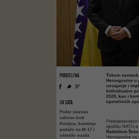
PODIJELI NA
Tokom sastanka 
Hercegovine u p
usvajanje i im
Individualno p
2028, kao i kon
operativnih sp
24 SATA
Požar izazvao
odrone kod
Predsjedavajući 
Konjica, kamenje
sjedištu NATO-a
padalo na M-17 i
Radmilom Šeke
oštetilo vozila
Hercegovine na 