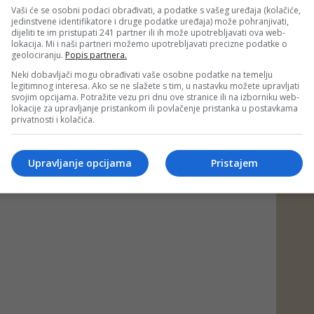
Vaši će se osobni podaci obrađivati, a podatke s vašeg uređaja (kolačiće,
jedinstvene identifikatore i druge podatke uređaja) može pohranjivati,
af)
dijeliti te im pristupati 241 partner ili ih može upotrebljavati ova web-
lokacija. Mi i naši partneri možemo upotrebljavati precizne podatke o
 putem društvenih mreža
Twitter
i
Facebook
geolociranju.
Popis partnera.
Neki dobavljači mogu obrađivati vaše osobne podatke na temelju
legitimnog interesa. Ako se ne slažete s tim, u nastavku možete upravljati
svojim opcijama. Potražite vezu pri dnu ove stranice ili na izborniku web-
lokacije za upravljanje pristankom ili povlačenje pristanka u postavkama
privatnosti i kolačića.
Upravljanje opcijama
Pristajem