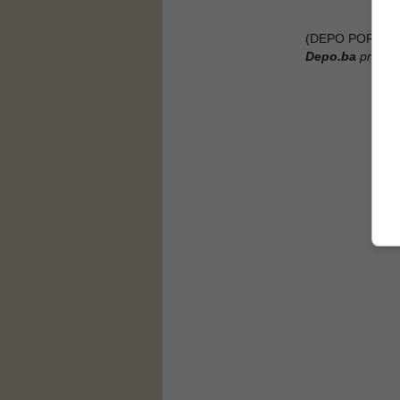
(DEPO PORTAL/
Depo.ba
pratite