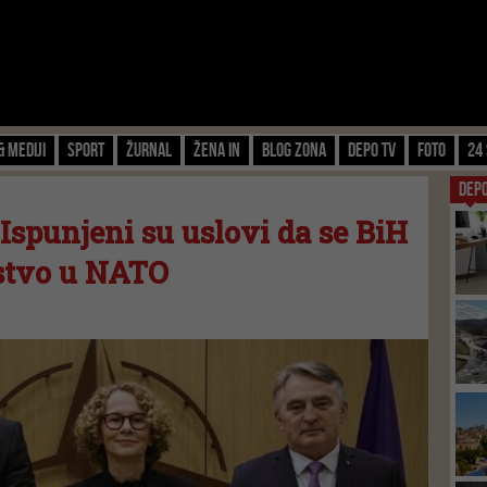
& Mediji
Sport
Žurnal
Žena IN
Blog zona
Depo TV
FOTO
24 
DEP
 Ispunjeni su uslovi da se BiH
nstvo u NATO