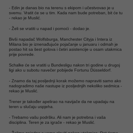
- Edin je danas bio na terenu s ekipom i učestvovao je u
svemu. Vratit će se u tim. Kada nam bude potreban, bit će tu
- rekao je Muslić.
- Želi se vratiti u napad i pomoći - dodao je.
Bivši napadač Wolfsburga, Manchester Cityja i Intera iz
Milana bio je iznenađujuće pojačanje u januaru i odmah je
postao hit sa šest golova i četiri asistencije u osam utakmica
prije povrede.
Schalke će se vratiti u Bundesligu nakon tri godine u drugoj
ligi ako u subotu navečer pobijede Fortunu Düsseldorf.
- Znamo da taj posljednji korak možemo napraviti samo ako
nadogradimo naše nastupe iz posljednjih nekoliko sedmica -
rekao je Muslić.
Trener je također apelirao na navijače da ne upadaju na
teren u slučaju uspjeha.
- Trebamo vašu podršku. Ali nam je potrebna i vaša
disciplina. Teren je za igrače - rekao je Muslić.
- Želimo zajedno s vama slaviti nakon utakmice. Dat ćemo