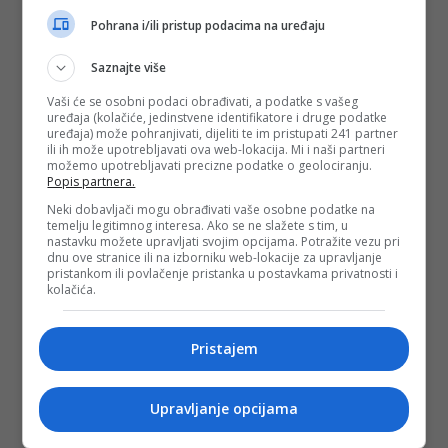
Pohrana i/ili pristup podacima na uređaju
Saznajte više
Vaši će se osobni podaci obrađivati, a podatke s vašeg
uređaja (kolačiće, jedinstvene identifikatore i druge podatke
uređaja) može pohranjivati, dijeliti te im pristupati 241 partner
ili ih može upotrebljavati ova web-lokacija. Mi i naši partneri
možemo upotrebljavati precizne podatke o geolociranju.
Popis partnera.
Neki dobavljači mogu obrađivati vaše osobne podatke na
temelju legitimnog interesa. Ako se ne slažete s tim, u
nastavku možete upravljati svojim opcijama. Potražite vezu pri
dnu ove stranice ili na izborniku web-lokacije za upravljanje
pristankom ili povlačenje pristanka u postavkama privatnosti i
kolačića.
Pristajem
Upravljanje opcijama