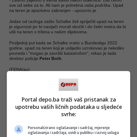
sve od sebe za to. Ali nam je potrebna vaša podrška. Upad
na teren je apsolutno zabranjen - upozorio je.
Jedan od razloga zašto Schalke želi spriječiti upad na teren
je sigurnost jer bi navijači morali skočiti i do četiri metra da bi
ušli na teren s tribina u nekim dijelovima.
Posljednji put kada se Schalke vratio u Bundesligu 2022.
godine, upad na teren koji je uslijedio uzrokovao je nekoliko
povreda i "mogao je završiti katastrofom", rekao je tada
direktor policije
Peter Both
.
(FENA/au)
PODIJELI NA
Depo.ba
pratite putem društvenih mreža
Twitter
i
Facebook
Portal depo.ba traži vaš pristanak za
upotrebu vaših ličnih podataka u sljedeće
svrhe:
Personalizirano oglašavanje i sadržaj, mjerenje
oglašavanja i sadržaja, uvidi u publiku i razvoj usluga