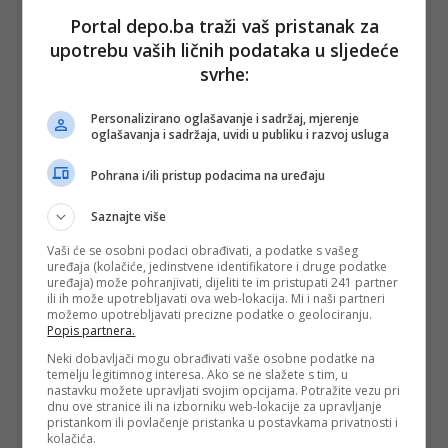
u primjetnoj kvaliteti crteža, tako, nažalost i u kvaliteti
Portal depo.ba traži vaš pristanak za
scenarija.
upotrebu vaših ličnih podataka u sljedeće
Ideje su polako blijedile, a i ona prvobitna ideja i koncept
svrhe:
stripa sve se više gubila. Nakon Magnusovog odlaska, Alan
Ford je držao popularnost još nekih desetak godina, a onda
Personalizirano oglašavanje i sadržaj, mjerenje
je počeo rapidni pad, koji se nije zaustavio ni do današnjeg
oglašavanja i sadržaja, uvidi u publiku i razvoj usluga
dana. Broj čitalaca i njihova dobna granica smanjuju se sa
izlaskom svakog novog broja.
Pohrana i/ili pristup podacima na uređaju
Saznajte više
Vaši će se osobni podaci obrađivati, a podatke s vašeg
uređaja (kolačiće, jedinstvene identifikatore i druge podatke
uređaja) može pohranjivati, dijeliti te im pristupati 241 partner
ili ih može upotrebljavati ova web-lokacija. Mi i naši partneri
možemo upotrebljavati precizne podatke o geolociranju.
Popis partnera.
Neki dobavljači mogu obrađivati vaše osobne podatke na
temelju legitimnog interesa. Ako se ne slažete s tim, u
nastavku možete upravljati svojim opcijama. Potražite vezu pri
dnu ove stranice ili na izborniku web-lokacije za upravljanje
pristankom ili povlačenje pristanka u postavkama privatnosti i
kolačića.