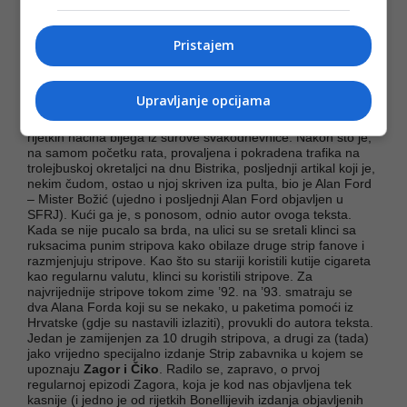
Pristajem
Alan Ford kao validna ratna valuta
Upravljanje opcijama
Sa izbijanjem minulog rata, strip fanovi svih generacija su se
jako brzo uvezali međusobno. Strip je postao jednim od
rijetkih načina bijega iz surove svakodnevnice. Nakon što je,
na samom početku rata, provaljena i pokradena trafika na
trolejbuskoj okretaljci na dnu Bistrika, posljednji artikal koji je,
nekim čudom, ostao u njoj skriven iza pulta, bio je Alan Ford
– Mister Božić (ujedno i posljednji Alan Ford objavljen u
SFRJ). Kući ga je, s ponosom, odnio autor ovoga teksta.
Kada se nije pucalo sa brda, na ulici su se sretali klinci sa
ruksacima punim stripova kako obilaze druge strip fanove i
razmjenjuju stripove. Kao što su stariji koristili kutije cigareta
kao regularnu valutu, klinci su koristili stripove. Za
najvrijednije stripove tokom zime ’92. na ’93. smatraju se
dva Alana Forda koji su se nekako, u paketima pomoći iz
Hrvatske (gdje su nastavili izlaziti), provukli do autora teksta.
Jedan je zamijenjen za 10 drugih stripova, a drugi za (tada)
jako vrijedno specijalno izdanje Strip zabavnika u kojem se
upoznaju
Zagor i Čiko
. Radilo se, zapravo, o prvoj
regularnoj epizodi Zagora, koja je kod nas objavljena tek
kasnije (i jedno je od rijetkih Bonellijevih izdanja objavljenih