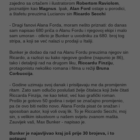
zajedno sa crtačem i ilustratorom
Robertom Raviolom
,
poznatijim kao
Magnus
. Ipak,
Alan Ford
ostaje u porodici,
a štafetu preuzima Lucianov sin
Ricardo Secchi
- Dragi fanovi Alana Forda, moram nešto priznati: do danas
sam napisao 680 priča o Alanu Fordu i njegovoj ekipi i malo
sam umoran - otkrio je Bunker u uvodniku za 680. broj tog
stripa, a koji se već nalazi u prodaji u Italiji.
Bunker je dodao da rad na Alanu Fordu preuzima njegov sin
Ricardo, a razlozi su kako njegove godine (napunio je 86),
tako i detaljniji rad na drugom liku,
Riccardu Finziju
,
protagonistu nekoliko romana i filma u režiji
Bruna
Corbuccija
.
- Godine uzimaju svoj danak i prisiljavaju me da promijenim
ritam. Zato sam odlučio poslušati želje čitalaca koji žele čitati
Riccarda Finzija, ne kao tekst, već kao grafički roman.
Prošlo je gotovo 50 godina i svijet se značajno promijenio,
pa će ovo biti nešto novo. Alana Forda pisat će snažan i
sposoban autor, koji voli ovaj lik. To je Riccardo Secchi, moj
sin, s velikim iskustvom u našem svijetu zvanom mašta.
Zauvijek vaš, Max Bunker - napisao je.
Bunker je najavljivao kraj još prije 30 brojeva, i to
potpuni