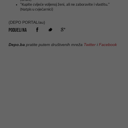
“Kupite cvijeće voljenoj ženi, ali ne zaboravite i vlastitu.”
(Natpis u cvjećarnici)
(DEPO PORTAL/au)
PODIJELI NA
Depo.ba
pratite putem društvenih mreža
Twitter
i
Facebook