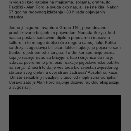
ih vidjeti i kao natpise na majicama, šoljama, grafite, itd.
Faktički - Alan Ford je svuda oko nas, ali se i ne čita. Nakon
57 godina redovnog izlaženja i 80 hiljada objavljenih
stranica.
Jedno je sigurno, avanture Grupe TNT, posredovane i
preoblikovane briljantnim prijevodom Nenada Brixyja, kod
nas su postale sastavnim dijelom popularne i masovne
kulture - i to mnogo dublje i šire nego u samoj Italiji. Koliko
su Brixy i Jugoslavija bili bitan faktor najbolje je pojasnio sam
Bunker u jednom od intervjua. Tu Bunker spominje pisma
koja je razmjenjivao sa Brixyjem, kao i činjenicu da mu je
izdavač povremeno prenosio reakcije jugoslovenske publike
na serijal. Znači li to da je već tada bio svjestan zvjezdanog
statusa svog djela na ovoj strani Jadrana? Apsolutno, kaže.
"Bili ste senzibilniji i pažljiviji čitaoci od mojih sunarodnjaka."
Upravo zato je Alan Ford najprije doživio rapidnu ekspanziju
u Jugoslaviji.