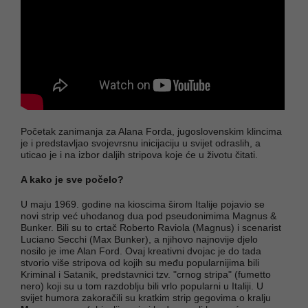
Početak zanimanja za Alana Forda, jugoslovenskim klincima
je i predstavljao svojevrsnu inicijaciju u svijet odraslih, a
uticao je i na izbor daljih stripova koje će u životu čitati.
A kako je sve počelo?
U maju 1969. godine na kioscima širom Italije pojavio se
novi strip već uhodanog dua pod pseudonimima Magnus &
Bunker. Bili su to crtač Roberto Raviola (Magnus) i scenarist
Luciano Secchi (Max Bunker), a njihovo najnovije djelo
nosilo je ime Alan Ford. Ovaj kreativni dvojac je do tada
stvorio više stripova od kojih su među popularnijima bili
Kriminal i Satanik, predstavnici tzv. "crnog stripa" (fumetto
nero) koji su u tom razdoblju bili vrlo popularni u Italiji. U
svijet humora zakoračili su kratkim strip gegovima o kralju