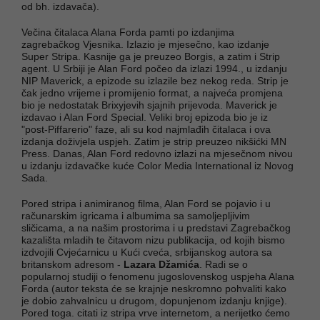
od bh. izdavača).
Večina čitalaca Alana Forda pamti po izdanjima
zagrebačkog Vjesnika. Izlazio je mjesečno, kao izdanje
Super Stripa. Kasnije ga je preuzeo Borgis, a zatim i Strip
agent. U Srbiji je Alan Ford počeo da izlazi 1994., u izdanju
NIP Maverick, a epizode su izlazile bez nekog reda. Strip je
čak jedno vrijeme i promijenio format, a najveća promjena
bio je nedostatak Brixyjevih sjajnih prijevoda. Maverick je
izdavao i Alan Ford Special. Veliki broj epizoda bio je iz
"post-Piffarerio" faze, ali su kod najmlađih čitalaca i ova
izdanja doživjela uspjeh. Zatim je strip preuzeo nikšićki MN
Press. Danas, Alan Ford redovno izlazi na mjesečnom nivou
u izdanju izdavačke kuće Color Media International iz Novog
Sada.
Pored stripa i animiranog filma, Alan Ford se pojavio i u
računarskim igricama i albumima sa samoljepljivim
sličicama, a na našim prostorima i u predstavi Zagrebačkog
kazališta mladih te čitavom nizu publikacija, od kojih bismo
izdvojili Cvjećarnicu u Kući cveća, srbijanskog autora sa
britanskom adresom -
Lazara Džamića
. Radi se o
popularnoj studiji o fenomenu jugoslovenskog uspjeha Alana
Forda (autor teksta će se krajnje neskromno pohvaliti kako
je dobio zahvalnicu u drugom, dopunjenom izdanju knjige).
Pored toga. citati iz stripa vrve internetom, a nerijetko ćemo