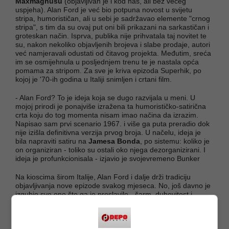
Maxmagnusu
(objavljivan je i kod nas, ali bez većeg
uspjeha). Alan Ford je već bio potpuna novost u svijetu
stripa, humorističan, ali u sebi je sadržavao elemente "crnog
stripa", s tim da su ovaj put oni bili prikazani na sarkastičan i
groteskan način. Isprva, publika nije prihvatala taj novitet te
su, nakon nekoliko objavljenih brojeva i slabe prodaje, autori
već namjeravali odustati od čitavog projekta. Međutim, sreća
im se osmijehnula u posljednjem trenu te je nastala opća
pomama za stripom. Za sve je kriva epizoda Superhik, po
kojoj je '70-ih godina u Italiji snimljen i crtani film.
- Alan Ford? To je ideja koja se dugo razvijala u meni. U
mojoj prirodi je ponajviše izražena ta humorističko-satirična
crta koju do tog momenta nisam imao načina da izrazim.
Napisao sam prvi scenario 1967. i više ga puta preradio dok
nije izišla definitivna verzija prvog broja. U načelu, ideja je
bila napraviti satiru na
Jamesa Bonda
, po sistemu: koliko je
on organiziran - toliko su ostali oko njega dezorganizirani. I
ideja je profunkcionisala - izjavio je svojevremeno Bunker
Na kioscima širom Italije, Alan Ford i dalje drži tradiciju
objavljivanja nove epizode svakog mjeseca. No, još davno je
izgubio sve ono što ga je proslavilo - šarm, duhovitost i
svježinu, a samim tim i publiku. Nakon samo 75 nacrtanih
epizoda nezamjenjivog Magnusa naslijedio je
Paolo
Piffarerio
, isprva loše prihvaćen, ali kasnije su mnogi žalili i
za njegovim radovima. Već je tada uslijedio lagani pad, kako