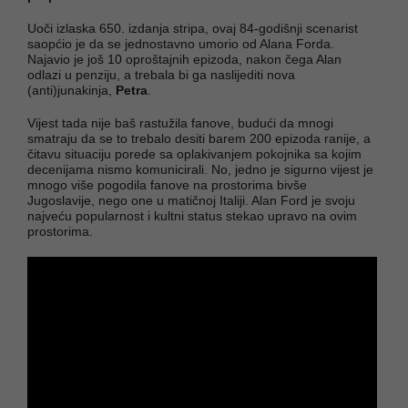
Uoči izlaska 650. izdanja stripa, ovaj 84-godišnji scenarist
saopćio je da se jednostavno umorio od Alana Forda.
Najavio je još 10 oproštajnih epizoda, nakon čega Alan
odlazi u penziju, a trebala bi ga naslijediti nova
(anti)junakinja,
Petra
.
Vijest tada nije baš rastužila fanove, budući da mnogi
smatraju da se to trebalo desiti barem 200 epizoda ranije, a
čitavu situaciju porede sa oplakivanjem pokojnika sa kojim
decenijama nismo komunicirali. No, jedno je sigurno vijest je
mnogo više pogodila fanove na prostorima bivše
Jugoslavije, nego one u matičnoj Italiji. Alan Ford je svoju
najveću popularnost i kultni status stekao upravo na ovim
prostorima.