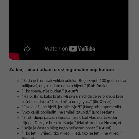
Za kraj - citati utkani u srž regionalne pop kulture
“Sada je trenutak velikih odluka! Bolje živjeti 100 godina kao
milijunaš, nego sedam dana u bijedi.” (
Bob Rock
)
“Tko spava, nije budan.” (
Grunf
)
“Halo,
Bing
, kako brat? Mršavi u nadi da će se provući kroz
rešetke zatvora? Nikad ništa od njega…” (
Sir Oliver
)
“Ovdje leži, ne bježi, jer nije svježi” (Nadgrobni spomenik)
“Ako kaniš pobijediti, ne smiješ izgubiti.” (
Broj Jedan
)
“Siroti slijepi pas, sin slijepca (psa), kod vlasnika također
slijepa. Darujte bez okolišanja.” (Natpis kod psa
Nosonje
)
“Bolje je častan bijeg nego nečastan poraz.” (Grunf)
“Tko leti – vrijedi, tko vrijedi – leti, tko ne leti – ne vrijedi.”
(Grunf)