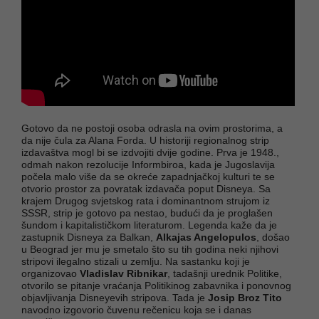
Gotovo da ne postoji osoba odrasla na ovim prostorima, a
da nije čula za Alana Forda. U historiji regionalnog strip
izdavaštva mogl bi se izdvojiti dvije godine. Prva je 1948.,
odmah nakon rezolucije Informbiroa, kada je Jugoslavija
počela malo više da se okreće zapadnjačkoj kulturi te se
otvorio prostor za povratak izdavača poput Disneya. Sa
krajem Drugog svjetskog rata i dominantnom strujom iz
SSSR, strip je gotovo pa nestao, budući da je proglašen
šundom i kapitalističkom literaturom. Legenda kaže da je
zastupnik Disneya za Balkan,
Alkajas Angelopulos
, došao
u Beograd jer mu je smetalo što su tih godina neki njihovi
stripovi ilegalno stizali u zemlju. Na sastanku koji je
organizovao
Vladislav Ribnikar
, tadašnji urednik Politike,
otvorilo se pitanje vraćanja Politikinog zabavnika i ponovnog
objavljivanja Disneyevih stripova. Tada je
Josip Broz Tito
navodno izgovorio čuvenu rečenicu koja se i danas