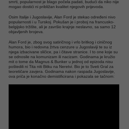
smrti, popularnost je blago počela padati, budući da niko nije
mogao dostići ni približan kvalitet njegovih prijevoda.
Osim Italije i Jugoslavije, Alan Ford je stekao određeni nivo
popularnosti i u Turskoj. Pokušan je i proboj na francusko-
belgijsko tržište, ali je završio krajnje neslavno, sa samo 12
objavljenih brojeva.
Alan Ford je, zbog svog satiričnog i vrlo britkog i ciničnog
humora, bio i redovna žrtva cenzure u Jugoslaviji te su iz
njega izbacivane sličice, pa i čitave stranice. I to one koje su
se odnosile na komunizam ili nacizam. Godinama je kružio
mit o tome da Magnus & Bunker u jednoj od epizoda nisu
poštedili ni Tita niti Bitku na Neretvi. Bio je to Sveti Gral za
teoretičare zavjera. Godinama nakon raspada Jugoslavije,
ova priča je konačno demistificirana i pokazala se tačnom: