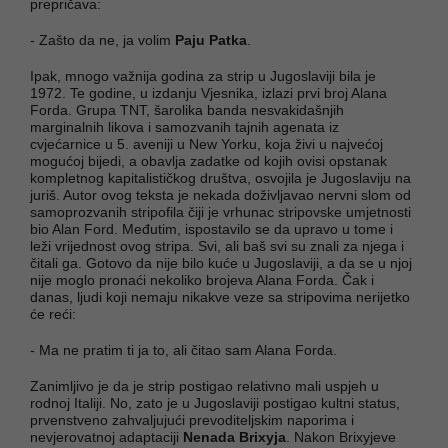
prepričava:
- Zašto da ne, ja volim
Paju Patka
.
Ipak, mnogo važnija godina za strip u Jugoslaviji bila je
1972. Te godine, u izdanju Vjesnika, izlazi prvi broj Alana
Forda. Grupa TNT, šarolika banda nesvakidašnjih
marginalnih likova i samozvanih tajnih agenata iz
cvjećarnice u 5. aveniji u New Yorku, koja živi u najvećoj
mogućoj bijedi, a obavlja zadatke od kojih ovisi opstanak
kompletnog kapitalističkog društva, osvojila je Jugoslaviju na
juriš. Autor ovog teksta je nekada doživljavao nervni slom od
samoprozvanih stripofila čiji je vrhunac stripovske umjetnosti
bio Alan Ford. Međutim, ispostavilo se da upravo u tome i
leži vrijednost ovog stripa. Svi, ali baš svi su znali za njega i
čitali ga. Gotovo da nije bilo kuće u Jugoslaviji, a da se u njoj
nije moglo pronaći nekoliko brojeva Alana Forda. Čak i
danas, ljudi koji nemaju nikakve veze sa stripovima nerijetko
će reći:
- Ma ne pratim ti ja to, ali čitao sam Alana Forda.
Zanimljivo je da je strip postigao relativno mali uspjeh u
rodnoj Italiji. No, zato je u Jugoslaviji postigao kultni status,
prvenstveno zahvaljujući prevoditeljskim naporima i
nevjerovatnoj adaptaciji
Nenada Brixyja
. Nakon Brixyjeve