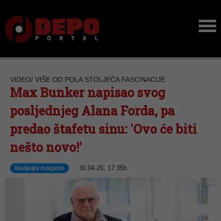
VIDEO/ VIŠE OD POLA STOLJEĆA FASCINACIJE
Max Bunker napisao svog
posljednjeg Alana Forda, pa
predao štafetu sinu: 'Ovo će biti
nešto novo!'
30.04.26, 17:35h
Nedjeljni magazin