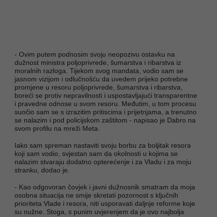
- Ovim putem podnosim svoju neopozivu ostavku na
dužnost ministra poljoprivrede, šumarstva i ribarstva iz
moralnih razloga. Tijekom svog mandata, vodio sam se
jasnom vizijom i odlučnošću da uvedem prijeko potrebne
promjene u resoru poljoprivrede, šumarstva i ribarstva,
boreći se protiv nepravilnosti i uspostavljajući transparentne
i pravedne odnose u svom resoru. Međutim, u tom procesu
suočio sam se s izrazitim pritiscima i prijetnjama, a trenutno
se nalazim i pod policijskom zaštitom - napisao je Dabro na
svom profilu na mreži Meta.
Iako sam spreman nastaviti svoju borbu za boljitak resora
koji sam vodio, svjestan sam da okolnosti u kojima se
nalazim stvaraju dodatno opterećenje i za Vladu i za moju
stranku, dodao je.
- Kao odgovoran čovjek i javni dužnosnik smatram da moja
osobna situacija ne smije skretati pozornost s ključnih
prioriteta Vlade i resora, niti usporavati daljnje reforme koje
su nužne. Stoga, s punim uvjerenjem da je ovo najbolja