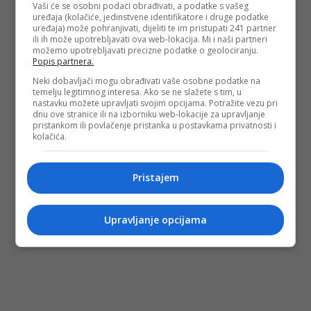
(FENA/ad)
Vaši će se osobni podaci obrađivati, a podatke s vašeg
uređaja (kolačiće, jedinstvene identifikatore i druge podatke
uređaja) može pohranjivati, dijeliti te im pristupati 241 partner
ili ih može upotrebljavati ova web-lokacija. Mi i naši partneri
PODIJELI NA
možemo upotrebljavati precizne podatke o geolociranju.
Popis partnera.
Neki dobavljači mogu obrađivati vaše osobne podatke na
Depo.ba
pratite putem društvenih mreža
Twitter
i
Facebook
temelju legitimnog interesa. Ako se ne slažete s tim, u
nastavku možete upravljati svojim opcijama. Potražite vezu pri
dnu ove stranice ili na izborniku web-lokacije za upravljanje
pristankom ili povlačenje pristanka u postavkama privatnosti i
kolačića.
Pristajem
Upravljanje opcijama