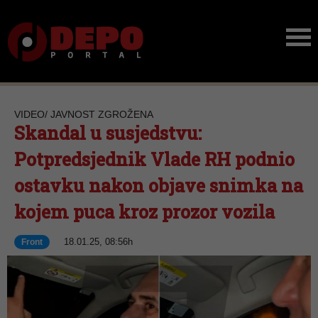
VIDEO/ JAVNOST ZGROŽENA
Skandal u susjedstvu:
Potpredsjednik Vlade RH podnio
ostavku nakon objave snimka na
kojem puca kroz prozor vozila
18.01.25, 08:56h
Front