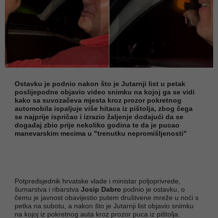
Ostavku je podnio nakon što je Jutarnji list u petak
poslijepodne objavio video snimku na kojoj ga se vidi
kako sa suvozačeva mjesta kroz prozor pokretnog
automobila ispaljuje više hitaca iz pištolja, zbog čega
se najprije ispričao i izrazio žaljenje dodajući da se
događaj zbio prije nekoliko godina te da je pucao
manevarskim mecima u "trenutku nepromišljenosti"
Potpredsjednik hrvatske vlade i ministar poljoprivrede,
šumarstva i ribarstva
Josip Dabro
podnio je ostavku, o
čemu je javnost obavijestio putem društvene mreže u noći s
petka na subotu, a nakon što je Jutarnji list objavio snimku
na kojoj iz pokretnog auta kroz prozor puca iz pištolja.