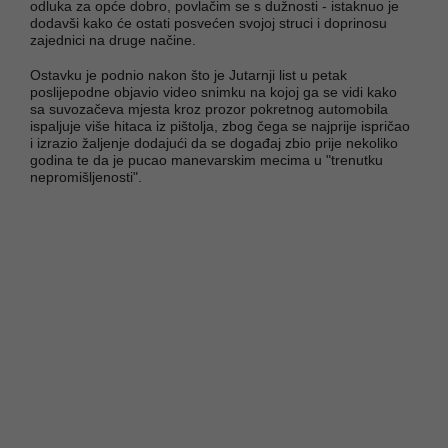
odluka za opće dobro, povlačim se s dužnosti - istaknuo je
dodavši kako će ostati posvećen svojoj struci i doprinosu
zajednici na druge načine.
Ostavku je podnio nakon što je Jutarnji list u petak
poslijepodne objavio video snimku na kojoj ga se vidi kako
sa suvozačeva mjesta kroz prozor pokretnog automobila
ispaljuje više hitaca iz pištolja, zbog čega se najprije ispričao
i izrazio žaljenje dodajući da se događaj zbio prije nekoliko
godina te da je pucao manevarskim mecima u "trenutku
nepromišljenosti".